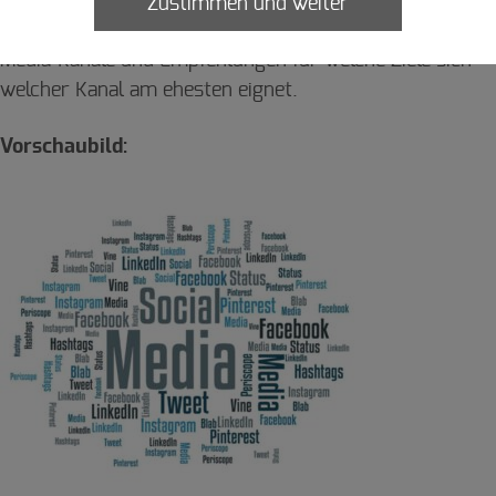
gab Kristin Steinbrecher von der Online Experience
Zustimmen und weiter
GmbH einen Überblick über die verschiedenen Social-
Media-Kanäle und Empfehlungen für welche Ziele sich
welcher Kanal am ehesten eignet.
Vorschaubild: