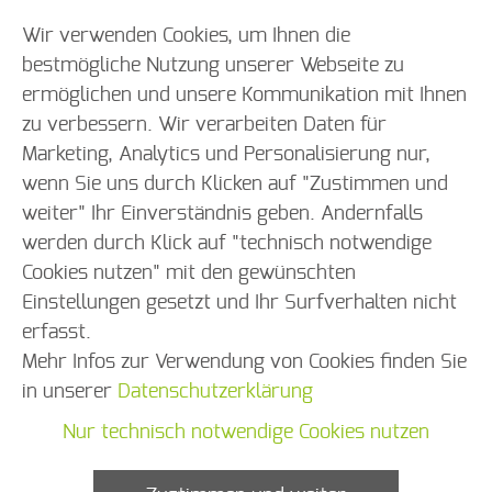
Wir verwenden Cookies, um Ihnen die
bestmögliche Nutzung unserer Webseite zu
ermöglichen und unsere Kommunikation mit Ihnen
Diese Angaben werden benutzt, wenn dieser Beitrag
zu verbessern. Wir verarbeiten Daten für
auf einer Seite inkludiert wird.
Marketing, Analytics und Personalisierung nur,
Suche
Überschrift:
wenn Sie uns durch Klicken auf "Zustimmen und
Welcher Social-Media-Kanal ist der Richtige?
weiter" Ihr Einverständnis geben. Andernfalls
werden durch Klick auf "technisch notwendige
Link anzeigen:
Cookies nutzen" mit den gewünschten
Ja
Einstellungen gesetzt und Ihr Surfverhalten nicht
erfasst.
Datum:
Mehr Infos zur Verwendung von Cookies finden Sie
23.11.2021
in unserer
Datenschutzerklärung
Nur technisch notwendige Cookies nutzen
Vorschautext:
Bei unserem Workshop in der Modellkommune Iserlohn