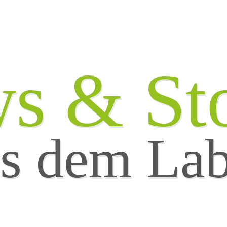
s & Sto
s dem La