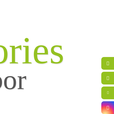
ries
bor