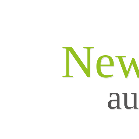
New
au